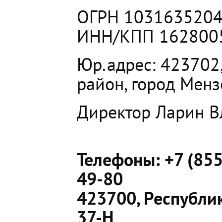
ОГРН 10316352049
ИНН/КПП 162800
Юр.адрес: 423702,
район, город Мензе
Директор Ларин В
Телефоны: +7 (855
49-80
423700, Республик
37-Н