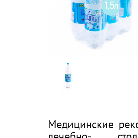
1,5л
Медицинские рек
лечебно- сто